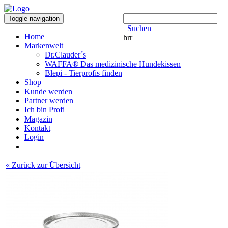
Toggle navigation
Suchen
Home
hrr
Markenwelt
Dr.Clauder´s
WAFFA® Das medizinische Hundekissen
Blepi - Tierprofis finden
Shop
Kunde werden
Partner werden
Ich bin Profi
Magazin
Kontakt
Login
« Zurück zur Übersicht