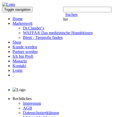
Toggle navigation
Suchen
Home
hrr
Markenwelt
Dr.Clauder´s
WAFFA® Das medizinische Hundekissen
Blepi - Tierprofis finden
Shop
Kunde werden
Partner werden
Ich bin Profi
Magazin
Kontakt
Login
Rechtliches
Impressum
AGB
Datenschutzerklärung