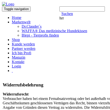
Toggle navigation
Suchen
Home
hrr
Markenwelt
Dr.Clauder´s
WAFFA® Das medizinische Hundekissen
Blepi - Tierprofis finden
Shop
Kunde werden
Partner werden
Ich bin Profi
Magazin
Kontakt
Login
Widerrufsbelehrung
Widerrufsrecht
Verbraucher haben bei einem Fernabsatzvertrag oder bei außerhalb v
Geschäftsräumen geschlossenen Verträgen das Recht, binnen vierze
Angabe von Gründen diesen Vertrag zu widerrufen. Die Widerrufsfris