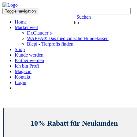
Toggle navigation
Suchen
Home
hrr
Markenwelt
Dr.Clauder´s
WAFFA® Das medizinische Hundekissen
Blepi - Tierprofis finden
Shop
Kunde werden
Partner werden
Ich bin Profi
Magazin
Kontakt
Login
10% Rabatt für Neukunden